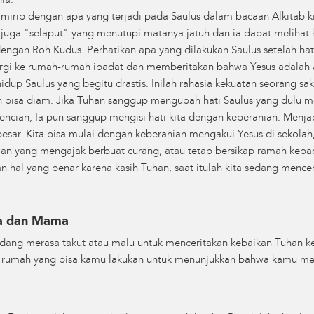
ia.
 mirip dengan apa yang terjadi pada Saulus dalam bacaan Alkitab ki
u juga "selaput" yang menutupi matanya jatuh dan ia dapat meliha
ngan Roh Kudus. Perhatikan apa yang dilakukan Saulus setelah hat
ergi ke rumah-rumah ibadat dan memberitakan bahwa Yesus adalah 
dup Saulus yang begitu drastis. Inilah rahasia kekuatan seorang sak
an bisa diam. Jika Tuhan sanggup mengubah hati Saulus yang dulu
encian, Ia pun sanggup mengisi hati kita dengan keberanian. Menjadi
esar. Kita bisa mulai dengan keberanian mengakui Yesus di sekolah,
an yang mengajak berbuat curang, atau tetap bersikap ramah kepa
kan hal yang benar karena kasih Tuhan, saat itulah kita sedang menc
pa dan Mama
ang merasa takut atau malu untuk menceritakan kebaikan Tuhan ke
 di rumah yang bisa kamu lakukan untuk menunjukkan bahwa kamu me