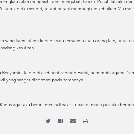
ena Engkau telah mengasihi dan mengubah hatiku. Penuhilah aku de
 untuk diriku sendiri, tetapi berani membagikan kebaikan-Mu mela
an yang kamu alami kepada satu temanmu atau orang lain, atau tun
sedang kesulitan.
uku Benyamin. Ia dididik sebagai seorang Farisi, pemimpin agama Ya
hudi yang sangat dihormati pada zamannya.
udus agar aku berani menjadi saksi Tuhan di mana pun aku berada