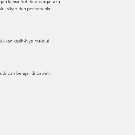
ngan kuasa Roh Kudus agar aku
lui sikap dan perkataanku
jukkan kasih-Nya melalui
hudi dan belajar di bawah
.