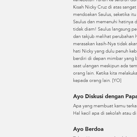
kehebatan Tuhan ke seluruh dun
Kisah Nicky Cruz di atas sangat
mendoakan Saulus, seketika it
Saulus dan memenuhi hatinya de
tidak diam! Saulus langsung p
dan takjub melihat perubahan hi
merasakan kasih-Nya tidak ak
hati Nicky yang dulu penuh keb
berdiri di depan mimbar yang b
saat ulangan meskipun ada tem
orang lain. Ketika kita melaku
kepada orang lain. [YO]
Ayo Diskusi dengan Pa
Apa yang membuat kamu terkad
Hal kecil apa di sekolah atau
Ayo Berdoa