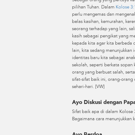
Sebagai orang yang percaya kep
pilihan Tuhan. Dalam
Kolose 3:
perlu mengemas dan mengenakan s
belas kasihan, kemurahan, kere
seorang terhadap yang lain, sa
kasih sebagai pengikat yang me
kepada kita agar kita berbeda 
lain, kita sedang menunjukkan i
identitas baru kita sebagai ana
sekolah, seperti berkata sop
orang yang berbuat salah, ser
sifat-sifat baik ini, orang-oran
sehari-hari. [VW]
Ayo Diskusi dengan Pa
Sifat baik apa di dalam Kolose 
Bagaimana cara menunjukkan k
Ayo Berdoa