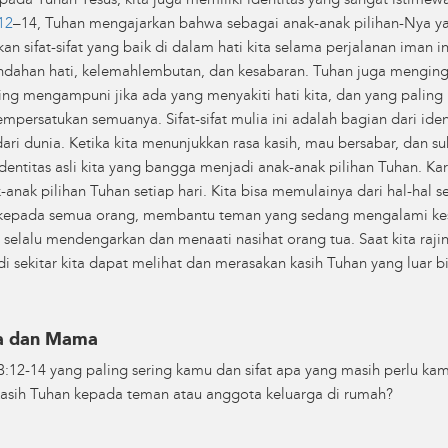
ada Tuhan Yesus, kita juga memiliki identitas yang sangat istimewa
12
–14, Tuhan mengajarkan bahwa sebagai anak-anak pilihan-Nya yan
ifat-sifat yang baik di dalam hati kita selama perjalanan iman ini. 
ndahan hati, kelemahlembutan, dan kesabaran. Tuhan juga menginga
ling mengampuni jika ada yang menyakiti hati kita, dan yang pali
mpersatukan semuanya. Sifat-sifat mulia ini adalah bagian dari ide
dari dunia. Ketika kita menunjukkan rasa kasih, mau bersabar, dan 
dentitas asli kita yang bangga menjadi anak-anak pilihan Tuhan. Kare
k-anak pilihan Tuhan setiap hari. Kita bisa memulainya dari hal-hal 
an kepada semua orang, membantu teman yang sedang mengalami kes
ta selalu mendengarkan dan menaati nasihat orang tua. Saat kita 
g di sekitar kita dapat melihat dan merasakan kasih Tuhan yang luar 
pa dan Mama
3:12-14 yang paling sering kamu dan sifat apa yang masih perlu kamu
asih Tuhan kepada teman atau anggota keluarga di rumah?