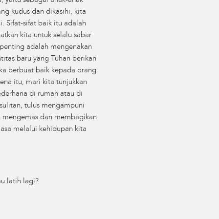
, yaitu sebagai anak-anak
g kudus dan dikasihi, kita
Sifat-sifat baik itu adalah
tkan kita untuk selalu sabar
ng penting adalah mengenakan
ntitas baru yang Tuhan berikan
suka berbuat baik kepada orang
na itu, mari kita tunjukkan
sederhana di rumah atau di
ulitan, tulus mengampuni
rajin mengemas dan membagikan
biasa melalui kehidupan kita
 latih lagi?