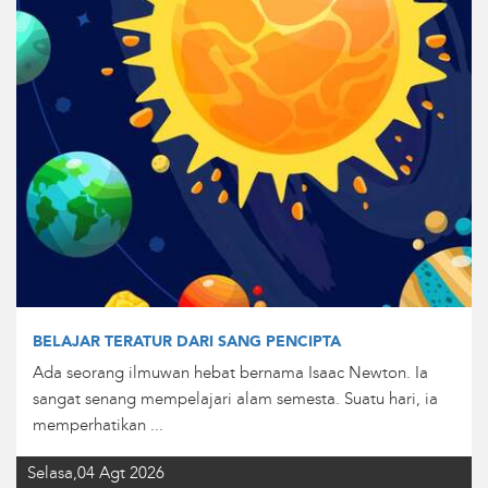
BELAJAR TERATUR DARI SANG PENCIPTA
Ada seorang ilmuwan hebat bernama Isaac Newton. Ia
sangat senang mempelajari alam semesta. Suatu hari, ia
memperhatikan ...
Selasa,04 Agt 2026