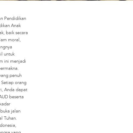
n Pendidikan
dikan Anak
k, baik secara
alam moral,
ingnya
il untuk
 ini menjadi
bermakna.
 yang penuh
. Setiap orang
ri, Anda dapat
AUD beserta
ekadar
buka jalan
al Tuhan.
donesia,
angsa yang