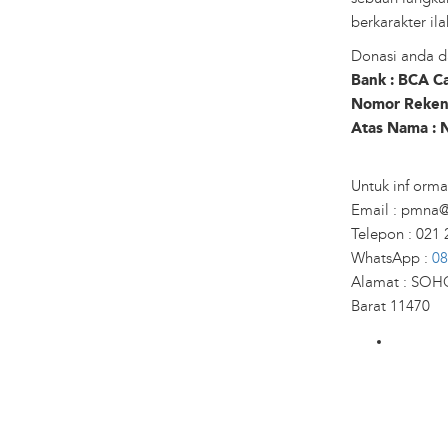
berkarakter ila
Donasi anda da
Bank : BCA C
Nomor Rekeni
Atas Nama : 
Untuk inf orma
Email : pmna@
Telepon : 021
WhatsApp :
08
Alamat : SOHO
Barat 11470