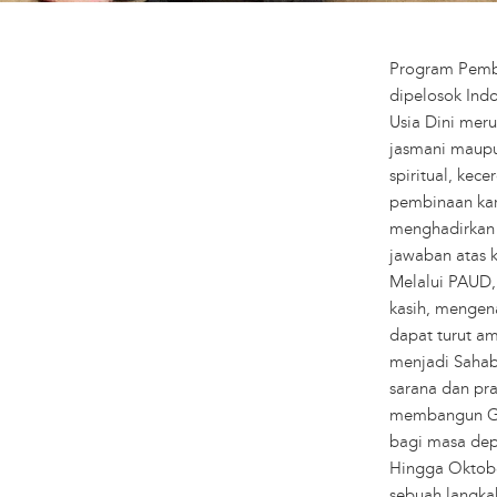
Program Pemba
dipelosok Ind
Usia Dini mer
jasmani maupu
spiritual, kec
pembinaan kar
menghadirkan 
jawaban atas 
Melalui PAUD,
kasih, mengena
dapat turut am
menjadi Sahab
sarana dan pra
membangun Ged
bagi masa dep
Hingga Oktobe
sebuah langka