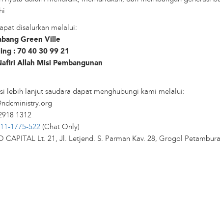
hi.
pat disalurkan melalui:
abang Green Ville
ng : 70 40 30 99 21
Nafiri Allah Misi Pembangunan
si lebih lanjut saudara dapat menghubungi kami melalui:
ndcministry.org
 2918 1312
11-1775-522
(Chat Only)
 CAPITAL Lt. 21, Jl. Letjend. S. Parman Kav. 28, Grogol Petambura