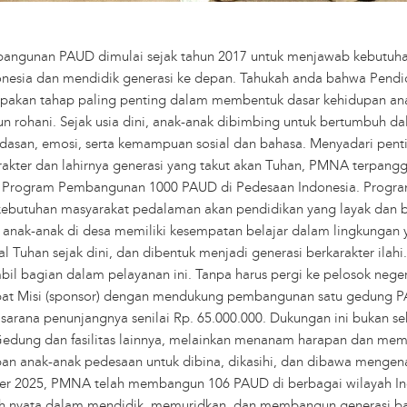
ngunan PAUD dimulai sejak tahun 2017 untuk menjawab kebutuha
onesia dan mendidik generasi ke depan. Tahukah anda bahwa Pendi
upakan tahap paling penting dalam membentuk dasar kehidupan ana
n rohani. Sejak usia dini, anak-anak dibimbing untuk bertumbuh d
erdasan, emosi, serta kemampuan sosial dan bahasa. Menyadari pent
akter dan lahirnya generasi yang takut akan Tuhan, PMNA terpangg
Program Pembangunan 1000 PAUD di Pedesaan Indonesia. Program
kebutuhan masyarakat pedalaman akan pendidikan yang layak dan 
 anak-anak di desa memiliki kesempatan belajar dalam lingkungan
l Tuhan sejak dini, dan dibentuk menjadi generasi berkarakter ilahi
bil bagian dalam pelayanan ini. Tanpa harus pergi ke pelosok nege
at Misi (sponsor) dengan mendukung pembangunan satu gedung P
sarana penunjangnya senilai Rp. 65.000.000. Dukungan ini bukan s
ung dan fasilitas lainnya, melainkan menanam harapan dan mem
an anak-anak pedesaan untuk dibina, dikasihi, dan dibawa mengen
r 2025, PMNA telah membangun 106 PAUD di berbagai wilayah In
h nyata dalam mendidik, memuridkan, dan membangun generasi b