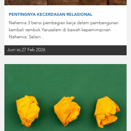
PENTINGNYA KECERDASAN RELASIONAL
Nehemia 3 berisi pembagian kerja dalam pembangunan
kembali tembok Yerusalem di bawah kepemimpinan
Nehemia. Selain ..
Jum'at,27 Feb 2026