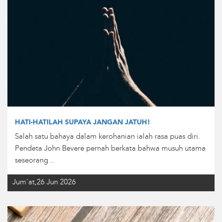
HATI-HATILAH SUPAYA JANGAN JATUH!
Salah satu bahaya dalam kerohanian ialah rasa puas diri.
Pendeta John Bevere pernah berkata bahwa musuh utama
seseorang ..
Jum'at,26 Jun 2026