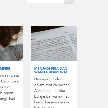
MPIRE
MENJADI PRIA DAN
WANITA BERMORAL
Anda merasa
Dari ajakan Salomo
h berbincang
dalam ayat 26 bacaan
eorang?
Alkitab hari ini, kita
a seperti
belajar bahwa hikmat
ergi, hati
harus diterima dengan