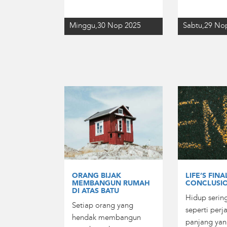
Minggu,30 Nop 2025
Sabtu,29 No
ORANG BIJAK
LIFE’S FINA
MEMBANGUN RUMAH
CONCLUSI
DI ATAS BATU
Hidup sering
Setiap orang yang
seperti perj
hendak membangun
panjang ya