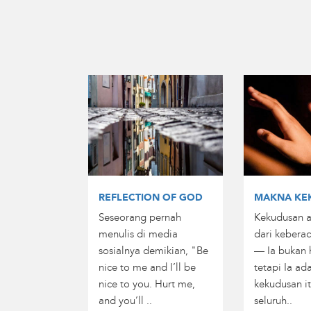
REFLECTION OF GOD
MAKNA KE
Seseorang pernah
Kekudusan a
menulis di media
dari kebera
sosialnya demikian, "Be
— Ia bukan 
nice to me and I’ll be
tetapi Ia ad
nice to you. Hurt me,
kekudusan it
and you’ll ..
seluruh..