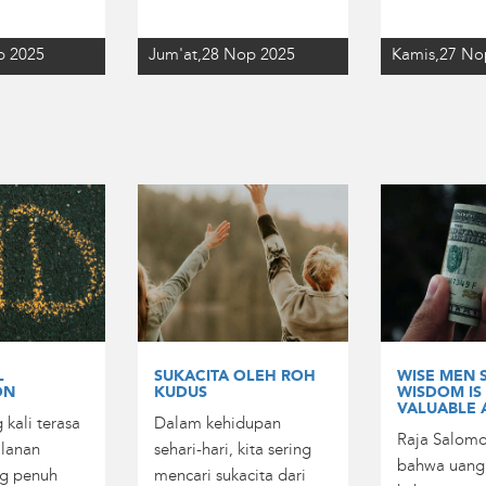
p 2025
Jum'at,28 Nop 2025
Kamis,27 No
L
SUKACITA OLEH ROH
WISE MEN 
ON
KUDUS
WISDOM IS
VALUABLE 
 kali terasa
Dalam kehidupan
Raja Salom
alanan
sehari-hari, kita sering
bahwa uang
ng penuh
mencari sukacita dari