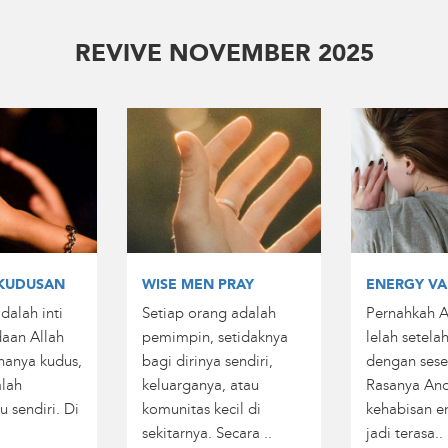
REVIVE NOVEMBER 2025
KUDUSAN
WISE MEN PRAY
ENERGY VA
dalah inti
Setiap orang adalah
Pernahkah 
daan Allah
pemimpin, setidaknya
lelah setela
hanya kudus,
bagi dirinya sendiri,
dengan ses
alah
keluarganya, atau
Rasanya And
u sendiri. Di
komunitas kecil di
kehabisan en
sekitarnya. Secara ..
jadi terasa..