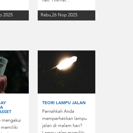
hati. Hikmat ..
p 2025
Rabu,26 Nop 2025
SAY
TEORI LAMPU JALAN
 A
Pernahkah Anda
ASSET
memperhatikan lampu
o mengakui
jalan di malam hari?
 memiliki